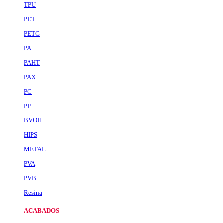
TPU
PET
PETG
PA
PAHT
PAX
PC
PP
BVOH
HIPS
METAL
PVA
PVB
Resina
ACABADOS