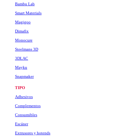
Bambu Lab
Smart Materials
Magigoo
Dimafix
Monocure
Steelmans 3D
3DLAC
Mayku
Snapmaker
TIPO
Adhesivos
Complementos
Consumibles
Escáner
Extrusores y hotends