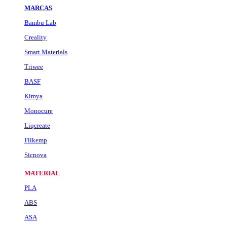
MARCAS
Bambu Lab
Creality
Smart Materials
Triwee
BASF
Kimya
Monocure
Liqcreate
Filkemp
Sicnova
MATERIAL
PLA
ABS
ASA