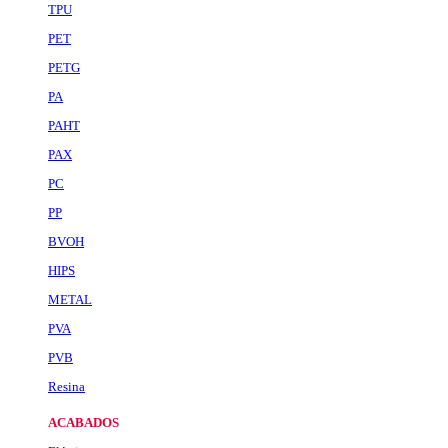
TPU
PET
PETG
PA
PAHT
PAX
PC
PP
BVOH
HIPS
METAL
PVA
PVB
Resina
ACABADOS