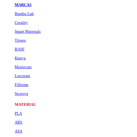
MARCAS
Bambu Lab
Creality
Smart Materials
Triwee
BASF
Kimya
Monocure
Liqcreate
Filkemp
Sicnova
MATERIAL
PLA
ABS
ASA